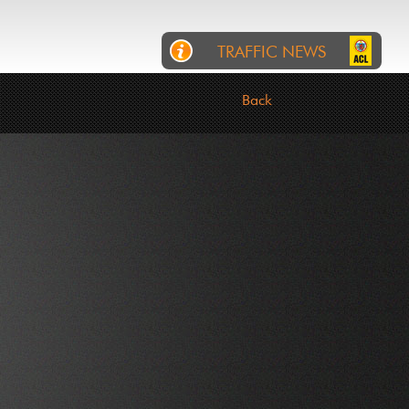
TRAFFIC NEWS
RTL
INCIDENTS
ROADWORKS
Back
No information for now