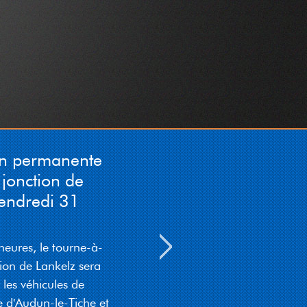
n permanente
jonction de
endredi 31
eures, le tourne-à-
on de Lankelz sera
es véhicules de
d'Audun-le-Tiche et