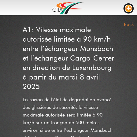
TRAFFIC
Back
A1: Vitesse maximale
WEBCAMS
autorisée limitée à 90 km/h
LIVE STREAM
entre l’échangeur Munsbach
et l’échangeur Cargo-Center
ROAD WORKS
en direction de Luxembourg
TRAVEL TIME
à partir du mardi 8 avril
TRUCK PARKING
2025
RTL
En raison de l'état de dégradation avancé
ROADWORKS
INCIDENTS
des glissières de sécurité, la vitesse
maximale autorisée sera limitée à 90
CONTACT US
km/h sur un tronçon de 500 mètres
NEWS
environ situé entre l’échangeur Munsbach