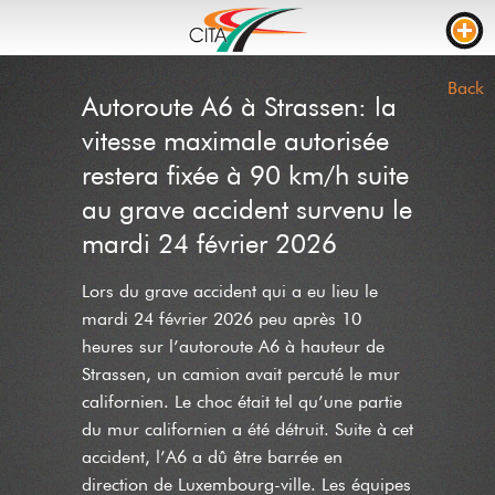
TRAFFIC
Back
Autoroute A6 à Strassen: la
WEBCAMS
vitesse maximale autorisée
LIVE STREAM
restera fixée à 90 km/h suite
au grave accident survenu le
ROAD WORKS
mardi 24 février 2026
TRAVEL TIME
Lors du grave accident qui a eu lieu le
TRUCK PARKING
mardi 24 février 2026 peu après 10
RTL
heures sur l’autoroute A6 à hauteur de
Strassen, un camion avait percuté le mur
ROADWORKS
INCIDENTS
californien. Le choc était tel qu’une partie
CONTACT US
du mur californien a été détruit. Suite à cet
accident, l’A6 a dû être barrée en
NEWS
direction de Luxembourg-ville. Les équipes