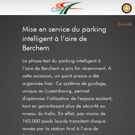
VERKEHRSDICHTE
Zurück
Mise en service du parking
WEBCAMS
intelligent à l’aire de
LIVE STREAM
Berchem
BAUSTELLEN
La phase-test du parking intelligent à
l’aire de Berchem a pris fin récemment. A
FAHRZEIT
cette occasion, un point presse a été
LKW PARKPLÄTZE
organisée hier. Ce système de guidage,
unique au Luxembourg, permet
RTL
d'optimiser l'utilisation de l'espace existant,
BAUSTELLEN
EREIGNISSE
tout en garantissant plus de sécurité au
niveau du trafic. En effet, pas moins de
KONTAKT
165.000 poids lourds transitent chaque
NEWS
année par la station Aral à l’aire de