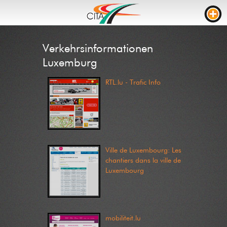
VERKEHRSDICHTE
Verkehrsinformationen
WEBCAMS
Luxemburg
LIVE STREAM
RTL.lu - Trafic Info
BAUSTELLEN
FAHRZEIT
LKW PARKPLÄTZE
Ville de Luxembourg: Les
RTL
chantiers dans la ville de
Luxembourg
BAUSTELLEN
EREIGNISSE
KONTAKT
NEWS
mobiliteit.lu