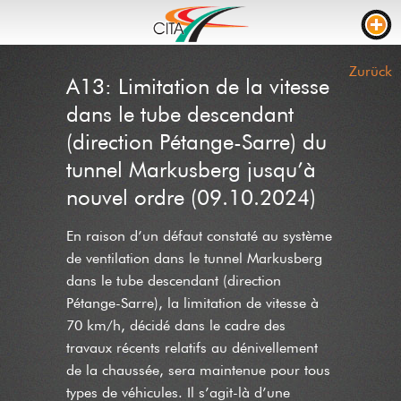
VERKEHRSDICHTE
Zurück
A13: Limitation de la vitesse
WEBCAMS
dans le tube descendant
LIVE STREAM
(direction Pétange-Sarre) du
tunnel Markusberg jusqu’à
BAUSTELLEN
nouvel ordre (09.10.2024)
FAHRZEIT
En raison d’un défaut constaté au système
LKW PARKPLÄTZE
de ventilation dans le tunnel Markusberg
RTL
dans le tube descendant (direction
Pétange-Sarre), la limitation de vitesse à
BAUSTELLEN
EREIGNISSE
70 km/h, décidé dans le cadre des
KONTAKT
travaux récents relatifs au dénivellement
de la chaussée, sera maintenue pour tous
NEWS
types de véhicules. Il s’agit-là d’une