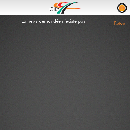
La news demandée n'existe pas
TRAFIC
Retour
WEBCAMS
LIVE STREAM
CHANTIERS
TEMPS DE PARCOURS
PARKING CAMION
RTL
CHANTIERS
INCIDENTS
CONTACT
NEWS