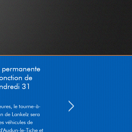
Süden muss spéidstens
d'Sortie Ettelbréck
eroffueren.)
06-08-2026 19:50:35
CITA : Nuetschantier op der
A6 a Richtung Arel tëscht
dem Zéissenger Kräiz an der
Sortie Bartreng/Helfent.
D'Iwwerhuelspuer ass vun
n permanente
den Owend 20h00 bis muer
de Moien 05h00 gespaart.
jonction de
D'Vitesse ass op 70 km/h
endredi 31
limitéiert.
06-08-2026 18:15:01
eures, le tourne-à-
P&CH: Wéinst engem
Chantier leeft den Trafic um
on de Lankelz sera
CR181 tëscht Stroossen an
es véhicules de
dem Briddel vum 03 bis de
d'Audun-le-Tiche et
07 August all Dag vu 09:00