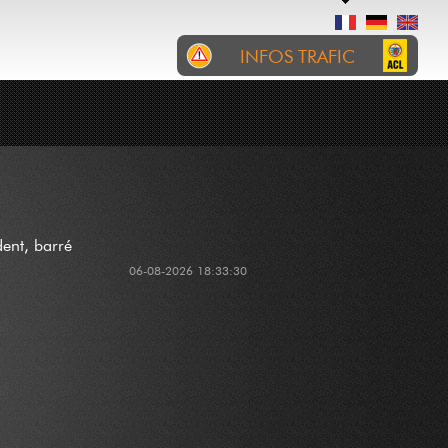
INFOS TRAFIC
RTL
INCIDENTS
CHANTIERS
Police : Accident op der B7
um Contournement
Ettelbréck tëscht dem
Autobunnsenn zu Colmer an
der Schierenerbréck. D'B7 ass
ent, barré
gespaart. Stau. Evitéieren.
06-08-2026 18:33:30
Groussreimeg ëmfueren
w.e.g. (D'Opfaart Colmer-
Bierg op d'A7 a Richtung
Norden ass och gespaart.
Den Trafic a Richtung Norden
muss d'Sortie Colmer-
Bierg/Rouscht vun der A7
erof. Den Trafic a Richtung