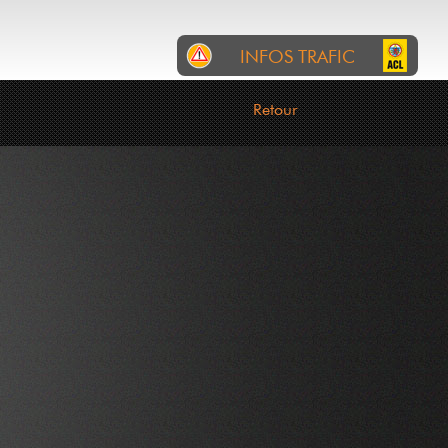
INFOS TRAFIC
RTL
INCIDENTS
CHANTIERS
Retour
Police: 6 Geessen op der
Fuerbunn um CR105 tëscht
Simmer an Habscht.
Oppassen.
06-08-2026 06:18:16
P&CH: Wéinst engem
Chantier leeft den Trafic um
CR181 tëscht Stroossen an
dem Briddel vum 03 bis de
07 August all Dag vu 09:00
bis 16:00 am sens unique.
Eng Deviatioun ass
gezeechent. (Fuerrichtung vu