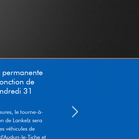
Stroossen op de Briddel ass
op ; vum Briddel op
Stroossen ass gespaart.)
05-08-2026 05:12:15
Gemeng Wolz: Wéinst
engem Chantier ass d'Rue
Grande-Duchesse Charlotte
(N12) den 08 August vu
07:30 bis 15:00 op der
n permanente
Héicht vum Haus Nr. 62
jonction de
komplett vir den Trafic
gespaart. Eng Deviatioun ass
endredi 31
gezeechent
05-08-2026 05:12:03
eures, le tourne-à-
Gemeng Wolz: Wéinst enger
on de Lankelz sera
Manifestatioun (Fiesta
es véhicules de
Mexicana) sinn zu Eschweiler
vum 07 bis den 08 August
d'Audun-le-Tiche et