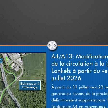
A4/A13: Modificatio
de la circulation à la 
Lankelz à partir du v
juillet 2026
À partir du 31 juillet vers 22 h
gauche au niveau de la joncti
définitivement supprimé pour l
l'autoroute A4 en provenance 