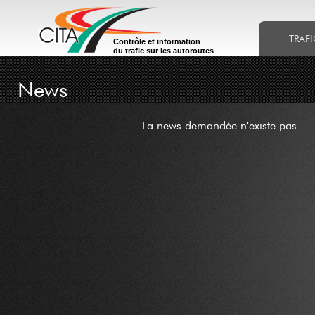
TRAFI
Contrôle et information
du trafic sur les autoroutes
News
La news demandée n'existe pas