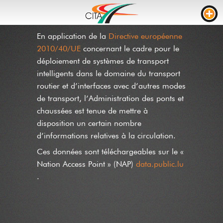
En application de la
Directive européenne
TRAFIC
2010/40/UE
concernant le cadre pour le
WEBCAMS
déploiement de systèmes de transport
intelligents dans le domaine du transport
LIVE STREAM
routier et d’interfaces avec d’autres modes
CHANTIERS
de transport, l’Administration des ponts et
chaussées est tenue de mettre à
TEMPS DE PARCOURS
disposition un certain nombre
PARKING CAMION
d’informations relatives à la circulation.
RTL
Ces données sont téléchargeables sur le «
Nation Access Point » (NAP)
data.public.lu
CHANTIERS
INCIDENTS
.
CONTACT
NEWS