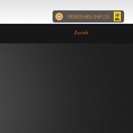
VERKEHRS-INFOS
RTL
EREIGNISSE
BAUSTELLEN
Zurück
Gemeng Wolz: Wéinst enger
Manifestatioun (Fiesta
Mexicana) sinn zu Eschweiler
vum 07 bis den 08 August
follgend Stroossen gespaart:
an der Breck, an der Driicht
(CR328), Duerfstrooss
(CR328), Kiirchewee,
Kiischtebierg. Deviatiounen si
gezeechent.
07-08-2026 05:58:01
Gemeng Wolz: Wéinst
engem Chantier ass d'Rue