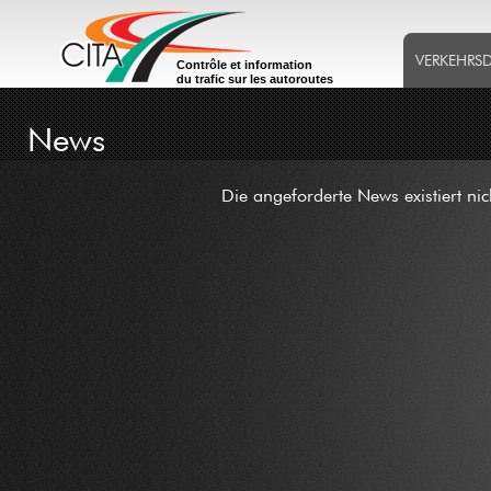
VERKEHRS
Contrôle et information
du trafic sur les autoroutes
News
Die angeforderte News existiert ni