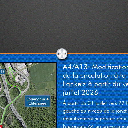
A4/A13: Modificatio
de la circulation à la 
Lankelz à partir du v
juillet 2026
À partir du 31 juillet vers 22 h
gauche au niveau de la joncti
définitivement supprimé pour l
l'autoroute A4 en provenance 