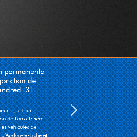
Grande-Duchesse Charlotte
(N12) den 08 August vu
07:30 bis 15:00 op der
Héicht vum Haus Nr. 62
komplett vir den Trafic
gespaart. Eng Deviatioun ass
gezeechent
05-08-2026 05:12:03
n permanente
jonction de
endredi 31
eures, le tourne-à-
on de Lankelz sera
es véhicules de
d'Audun-le-Tiche et