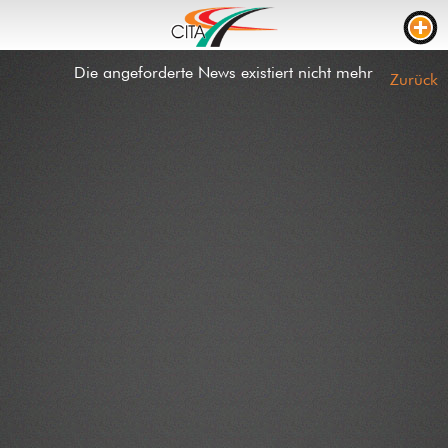
Die angeforderte News existiert nicht mehr
VERKEHRSDICHTE
Zurück
WEBCAMS
LIVE STREAM
BAUSTELLEN
FAHRZEIT
LKW PARKPLÄTZE
RTL
BAUSTELLEN
EREIGNISSE
KONTAKT
NEWS