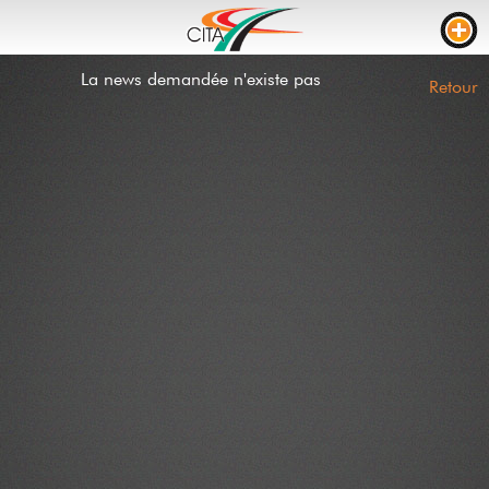
La news demandée n'existe pas
TRAFIC
Retour
WEBCAMS
LIVE STREAM
CHANTIERS
TEMPS DE PARCOURS
PARKING CAMION
RTL
CHANTIERS
INCIDENTS
CONTACT
NEWS