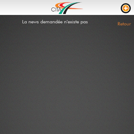
La news demandée n'existe pas
TRAFIC
Retour
WEBCAMS
LIVE STREAM
CHANTIERS
TEMPS DE PARCOURS
PARKING CAMION
RTL
CHANTIERS
INCIDENTS
CONTACT
NEWS