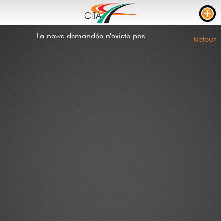
La news demandée n'existe pas
TRAFIC
Retour
WEBCAMS
LIVE STREAM
CHANTIERS
TEMPS DE PARCOURS
PARKING CAMION
RTL
CHANTIERS
INCIDENTS
CONTACT
NEWS