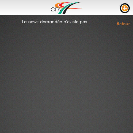
La news demandée n'existe pas
TRAFIC
Retour
WEBCAMS
LIVE STREAM
CHANTIERS
TEMPS DE PARCOURS
PARKING CAMION
RTL
CHANTIERS
INCIDENTS
CONTACT
NEWS