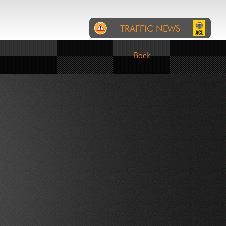
TRAFFIC NEWS
RTL
INCIDENTS
ROADWORKS
Back
Gemeng Wolz: Wéinst
engem Chantier ass d'Rue
Grande-Duchesse Charlotte
(N12) den 08 August vu
07:30 bis 15:00 op der
Héicht vum Haus Nr. 62
komplett vir den Trafic
gespaart. Eng Deviatioun ass
gezeechent
05-08-2026 05:12:03
Gemeng Wolz: Wéinst enger
Manifestatioun (Fiesta
Mexicana) sinn zu Eschweiler