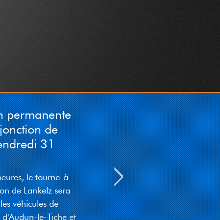
vum 07 bis den 08 August
follgend Stroossen gespaart:
an der Breck, an der Driicht
(CR328), Duerfstrooss
(CR328), Kiirchewee,
Kiischtebierg. Deviatiounen si
gezeechent.
05-08-2026 05:11:49
n permanente
jonction de
endredi 31
eures, le tourne-à-
on de Lankelz sera
es véhicules de
d'Audun-le-Tiche et