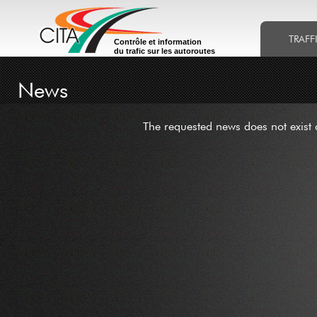
TRAFF
Contrôle et information
du trafic sur les autoroutes
News
The requested news does not exist