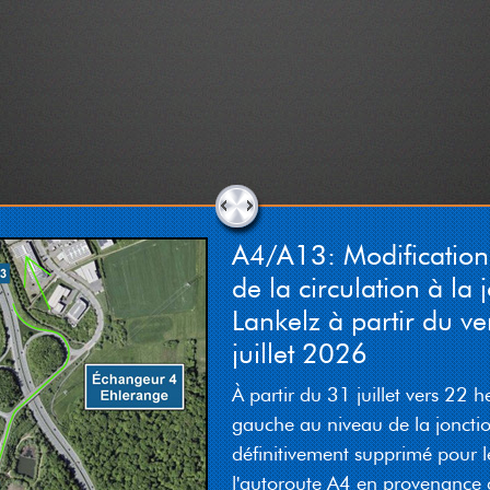
A4/A13: Modificatio
de la circulation à la 
Lankelz à partir du v
juillet 2026
À partir du 31 juillet vers 22 h
gauche au niveau de la joncti
définitivement supprimé pour l
l'autoroute A4 en provenance 