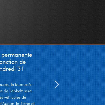
Süden muss spéidstens
d'Sortie Ettelbréck
eroffueren.)
06-08-2026 19:50:35
CITA : Nuetschantier op der
A6 a Richtung Arel tëscht
dem Zéissenger Kräiz an der
Sortie Bartreng/Helfent.
D'Iwwerhuelspuer ass vun
n permanente
den Owend 20h00 bis muer
de Moien 05h00 gespaart.
jonction de
D'Vitesse ass op 70 km/h
endredi 31
limitéiert.
06-08-2026 18:15:01
eures, le tourne-à-
P&CH: Wéinst engem
Chantier leeft den Trafic um
on de Lankelz sera
CR181 tëscht Stroossen an
es véhicules de
dem Briddel vum 03 bis de
d'Audun-le-Tiche et
07 August all Dag vu 09:00