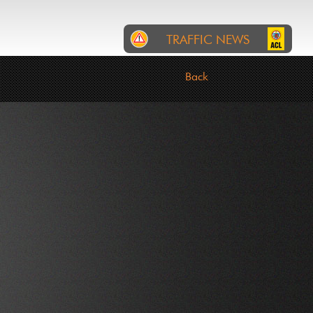
TRAFFIC NEWS
RTL
INCIDENTS
ROADWORKS
Back
Police : Accident op der B7
um Contournement
Ettelbréck tëscht dem
Autobunnsenn zu Colmer an
der Schierenerbréck. D'B7 ass
gespaart. Stau. Evitéieren.
Groussreimeg ëmfueren
w.e.g. (D'Opfaart Colmer-
Bierg op d'A7 a Richtung
Norden ass och gespaart.
Den Trafic a Richtung Norden
muss d'Sortie Colmer-
Bierg/Rouscht vun der A7
erof. Den Trafic a Richtung