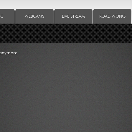
IC
WEBCAMS
LIVE STREAM
ROAD WORKS
 anymore